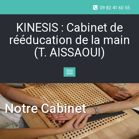
09 82 41 60 55
KINESIS : Cabinet de
rééducation de la main
(T. AISSAOUI)
Toggle
navigation
Notre Cabinet